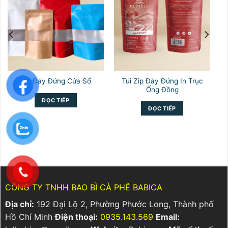
Túi Zip Đáy Đứng In Trục
Túi Đáy Đứng Cửa Sổ
Ống Đồng
ĐỌC TIẾP
ĐỌC TIẾP
CÔNG TY TNHH BAO BÌ CÀ PHÊ BABICA
Địa chỉ:
192 Đại Lộ 2, Phường Phước Long, Thành phố
Hồ Chí Minh
Điện thoại:
0935.143.569
Email: