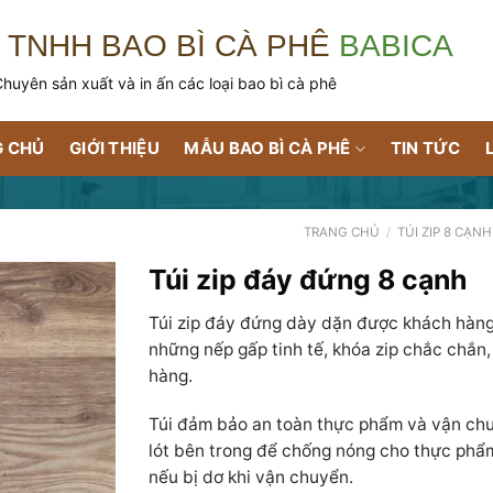
 TNHH BAO BÌ CÀ PHÊ
BABICA
huyên sản xuất và in ấn các loại bao bì cà phê
 CHỦ
GIỚI THIỆU
MẪU BAO BÌ CÀ PHÊ
TIN TỨC
TRANG CHỦ
/
TÚI ZIP 8 CẠNH
Túi zip đáy đứng 8 cạnh
Túi zip đáy đứng dày dặn được khách hàng
những nếp gấp tinh tế, khóa zip chắc chắn, 
hàng.
Túi đảm bảo an toàn thực phẩm và vận chuy
lót bên trong để chống nóng cho thực phẩm 
nếu bị dơ khi vận chuyển.