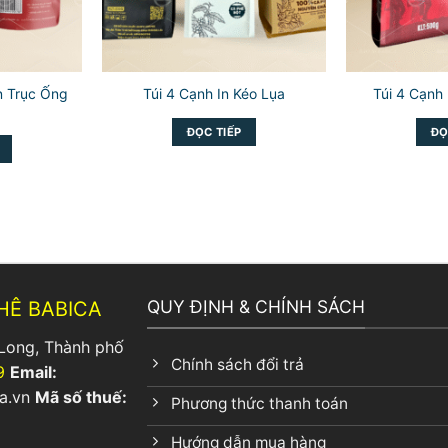
n Trục Ống
Túi 4 Cạnh In Kéo Lụa
Túi 4 Cạnh 
ĐỌC TIẾP
ĐỌ
QUY ĐỊNH & CHÍNH SÁCH
HÊ BABICA
Long, Thành phố
Chính sách đổi trả
9
Email:
a.vn
Mã số thuế:
Phương thức thanh toán
Hướng dẫn mua hàng