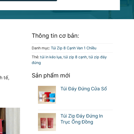
Thông tin cơ bản:
Danh mục:
Túi Zip 8 Cạnh Van 1 Chiều
Thẻ:
túi in kéo lụa
,
túi zip 8 cạnh
,
túi zip đáy
đứng
Sản phẩm mới
 tế,
Túi Đáy Đứng Cửa Sổ
Túi Zip Đáy Đứng In
Trục Ống Đồng