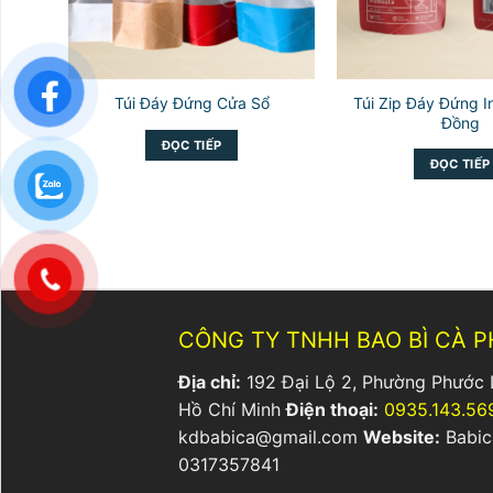
Túi Zip Đáy Đứng I
Túi Đáy Đứng Cửa Sổ
Đồng
ĐỌC TIẾP
ĐỌC TIẾP
CÔNG TY TNHH BAO BÌ CÀ P
Địa chỉ:
192 Đại Lộ 2, Phường Phước 
Hồ Chí Minh
Điện thoại:
0935.143.56
kdbabica@gmail.com
Website:
Babic
0317357841