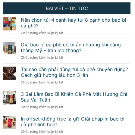
BÀI VIẾT – TIN TỨC
Nên chọn túi 4 cạnh hay túi 8 cạnh cho bao bì
cà phê?
ở
Chức năng bình luận bị tắt
Nên
chọn
Giá bao bì cà phê có bị ảnh hưởng khi căng
túi
thẳng Mỹ – Iran leo thang?
4
ở
Chức năng bình luận bị tắt
cạnh
Giá
hay
bao
Tại sao cần phải dùng túi cà phê chuyên dụng?
túi
bì
8
Cách giữ hương lâu hơn 3 lần
cà
cạnh
ở
Chức năng bình luận bị tắt
phê
cho
Tại
có
bao
sao
3 Sai Lầm Bao Bì Khiến Cà Phê Mất Hương Chỉ
bị
bì
cần
ảnh
Sau Vài Tuần
cà
phải
hưởng
phê?
ở
Chức năng bình luận bị tắt
dùng
khi
3
túi
căng
Sai
In offset không trục là gì? Giải pháp in bao bì
cà
thẳng
Lầm
phê
cà phê linh hoạt
Mỹ
Bao
chuyên
–
ở
Chức năng bình luận bị tắt
Bì
dụng?
Iran