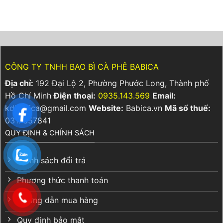
In
Khiến
Cách
leo
offset
Cà
giữ
thang?
không
Phê
hương
trục
Mất
lâu
là
Hương
hơn
gì?
Chỉ
3
Giải
Sau
lần
pháp
Vài
CÔNG TY TNHH BAO BÌ CÀ PHÊ BABICA
in
Tuần
bao
Địa chỉ:
192 Đại Lộ 2, Phường Phước Long, Thành phố
bì
Hồ Chí Minh
Điện thoại:
0935.143.569
Email:
cà
phê
kdbabica@gmail.com
Website:
Babica.vn
Mã số thuế:
linh
0317357841
hoạt
QUY ĐỊNH & CHÍNH SÁCH
Chính sách đổi trả
Phương thức thanh toán
Hướng dẫn mua hàng
Quy định bảo mật