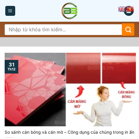
Skip
to
content
Tìm
kiếm:
31
Th12
So sánh cán bóng và cán mờ – Công dụng của chúng trong in ấn