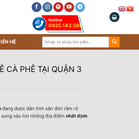
Hotline
0935.143.569
Tìm
LIÊN HỆ
kiếm:
Ê CÀ PHÊ TẠI QUẬN 3
p
đang được dân tình săn đón rầm rộ
 sung vào list những địa điểm
nhất định