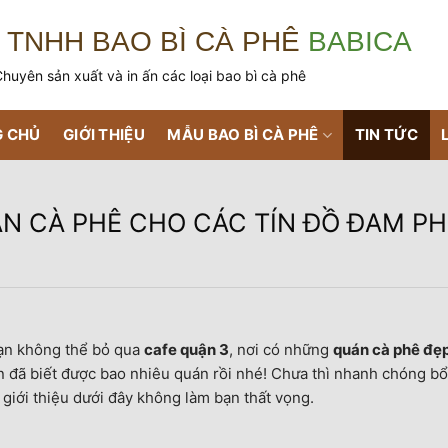
 TNHH BAO BÌ CÀ PHÊ
BABICA
huyên sản xuất và in ấn các loại bao bì cà phê
 CHỦ
GIỚI THIỆU
MẪU BAO BÌ CÀ PHÊ
TIN TỨC
N CÀ PHÊ CHO CÁC TÍN ĐỒ ĐAM PH
bạn không thể bỏ qua
cafe quận 3
, nơi có những
quán
cà phê đẹ
 đã biết được bao nhiêu quán rồi nhé! Chưa thì nhanh chóng bổ
 giới thiệu dưới đây không làm bạn thất vọng.