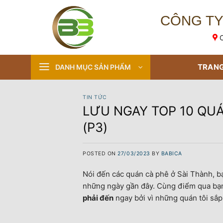
Skip
to
CÔNG TY
content
C
TRANG
DANH MỤC SẢN PHẨM
TIN TỨC
LƯU NGAY TOP 10 QUÁ
(P3)
POSTED ON
27/03/2023
BY
BABICA
Nói đến các quán cà phê ở Sài Thành, 
những ngày gần đây. Cùng điểm qua bạn
phải đến
ngay bởi vì những quán tôi sắp