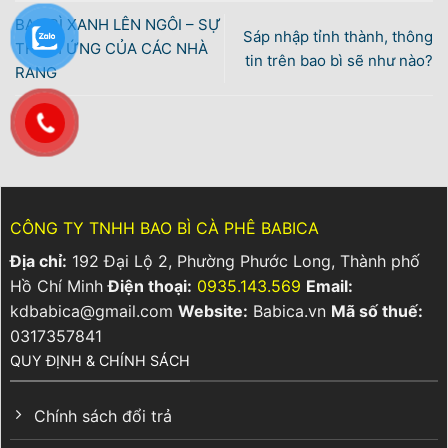
BAO BÌ XANH LÊN NGÔI – SỰ
Sáp nhập tỉnh thành, thông
THÍCH ỨNG CỦA CÁC NHÀ
tin trên bao bì sẽ như nào?
RANG
CÔNG TY TNHH BAO BÌ CÀ PHÊ BABICA
Địa chỉ:
192 Đại Lộ 2, Phường Phước Long, Thành phố
Hồ Chí Minh
Điện thoại:
0935.143.569
Email:
kdbabica@gmail.com
Website:
Babica.vn
Mã số thuế:
0317357841
QUY ĐỊNH & CHÍNH SÁCH
Chính sách đổi trả